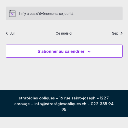
évènements
évènements
évènements
évènements
évènements
évènements
évènem
Il n’y a pas d’évènements ce jour là.
Notice
Juil
Ce mois-ci
Sep
S’abonner au calendrier
stratégies obliques - 16 rue saint-joseph - 1227
carouge - info@stratégiesobliques.ch - 022 335 94
95