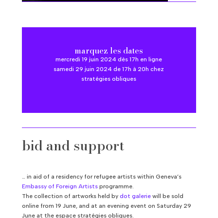
marquez les dates
mercredi 19 juin 2024 dès 17h en ligne
samedi 29 juin 2024 de 17h à 20h chez
stratégies obliques
bid and support
… in aid of a residency for refugee artists within Geneva’s
Embassy of Foreign Artists
programme.
The collection of artworks held by
dot galerie
will be sold
online from 19 June, and at an evening event on Saturday 29
June at the espace stratégies obliques.